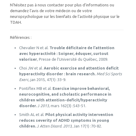
N’hésitez pas à nous contacter pour plus d’informations ou
demandez l’avis de votre médecin ou de votre
neuropsychologue sur les bienfaits de l’activité physique sur le
TDAH.
Références :
Chevalier N et al.
Trouble déficitaire de l’attention
avec hyperactivité : Soigner, éduquer, surtout
valoriser
, Presse de l’Université du Québec, 2009.
Choi JW et al.
Aerobic exercise and attention deficit
hyperactivity disorder : brain research.
Med Sci Sports
Exerc,
jan 2015, 47(1) :33-9.
Pontiflex MB et al.
Exercise improve behavioral,
neurocognitive, and scholastic performance in
children with attention-deficit/hyperactivity
disorder.
J
2013,
mars 162(3) :543-51.
Smith AL et al.
Pilot physical activity intervention
reduces severity of ADHD symptoms in young
children.
J
Atten Disord. 2013
, Jan 17(1) :70-82.