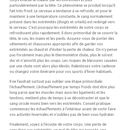
particulièrement par la tête. Ce phénomène se produit lorsqu’il
fait très froid. Le cerveau a tendance à se refroidir, et pour le
maintenir à une température constante, le sang normalement
présent dans les extrémités (doigts et orteils) est redirigé vers
le cerveau. C’est pourquoi les extrémités de notre corps se
refroidissent plus rapidement. Il donc primordial de se couvrir la
tête, le cou, les mains et les pieds. Assurez-vous de porter des
vêtements et chaussures appropriés afin de garder vos
extrémités au chaud et d’éviter la perte de chaleur. On n’y pense
pas forcément mais plus le thermomètre chute, plus le sol est
dur et n’amortit plus les coups. Les risques de blessures causées
par une chute sont alors plus élevés. Ralentissez votre cadence
ou changez votre itinéraire pour vos sports d’hiver habituels.
Il ne faudrait surtout pas oublier une étape primordiale:
l’échauffement. L’échauffement par temps froids doit être plus
long parce que les muscles mais aussi les ligaments et les
tendons, mettent plus de temps à se décontracter et que le
sang circule moins bien vers les extrémités. Conseil pratique :
commencez les échauffements à l’intérieur avant de sortir faire
vos activités hivernales et n’oubliez pas de bien vous hydrater.
Finalement, soyez à l’écoute de votre corps. Une perte de
sensation aux extrémités, un mal de tête qui persiste, une