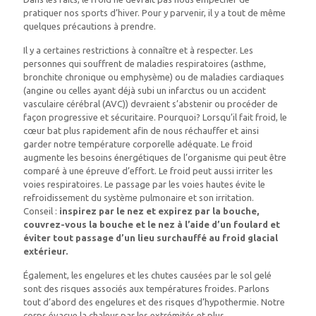
pratiquer nos sports d’hiver. Pour y parvenir, il y a tout de même
quelques précautions à prendre.
Il y a certaines restrictions à connaître et à respecter. Les
personnes qui souffrent de maladies respiratoires (asthme,
bronchite chronique ou emphysème) ou de maladies cardiaques
(angine ou celles ayant déjà subi un infarctus ou un accident
vasculaire cérébral (AVC)) devraient s’abstenir ou procéder de
façon progressive et sécuritaire. Pourquoi? Lorsqu’il fait froid, le
cœur bat plus rapidement afin de nous réchauffer et ainsi
garder notre température corporelle adéquate. Le froid
augmente les besoins énergétiques de l’organisme qui peut être
comparé à une épreuve d’effort. Le froid peut aussi irriter les
voies respiratoires. Le passage par les voies hautes évite le
refroidissement du système pulmonaire et son irritation.
Conseil :
inspirez par le nez et expirez par la bouche,
couvrez-vous la bouche et le nez à l’aide d’un foulard et
éviter tout passage d’un lieu surchauffé au froid glacial
extérieur.
Également, les engelures et les chutes causées par le sol gelé
sont des risques associés aux températures froides. Parlons
tout d’abord des engelures et des risques d’hypothermie. Notre
corps évacue la chaleur par les extrémités et plus