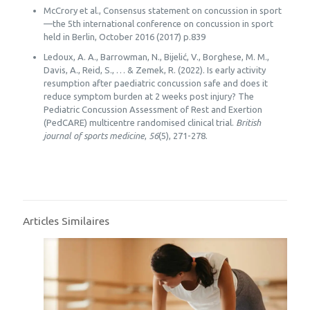
McCrory et al., Consensus statement on concussion in sport
—the 5th international conference on concussion in sport
held in Berlin, October 2016 (2017) p.839
Ledoux, A. A., Barrowman, N., Bijelić, V., Borghese, M. M.,
Davis, A., Reid, S., … & Zemek, R. (2022). Is early activity
resumption after paediatric concussion safe and does it
reduce symptom burden at 2 weeks post injury? The
Pediatric Concussion Assessment of Rest and Exertion
(PedCARE) multicentre randomised clinical trial.
British
journal of sports medicine
,
56
(5), 271-278.
Articles Similaires